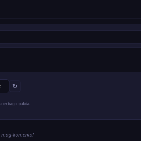
↻
iin bago ipakita.
g mag-komento!