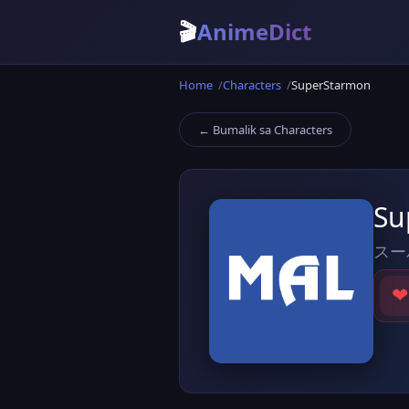
🎬
AnimeDict
Home
Characters
SuperStarmon
← Bumalik sa Characters
Su
スー
❤