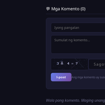
💬 Mga Komento (0)
Ang mga komento ay susur
I-post
Wala pang komento. Maging unan