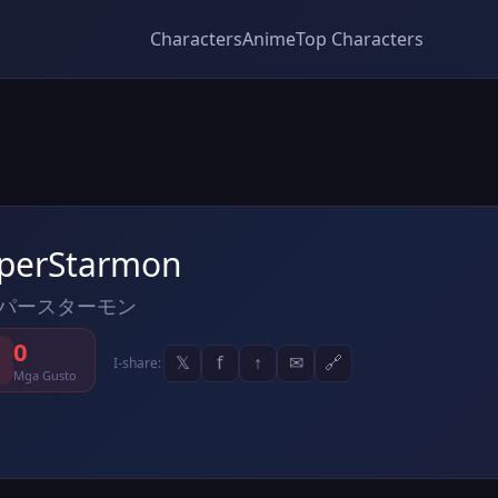
Characters
Anime
Top Characters
perStarmon
パースターモン
0
𝕏
f
↑
✉
🔗
I-share:
Mga Gusto