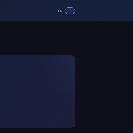
EN
PH