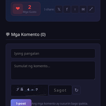
2
❤
𝕏
f
↑
✉
🔗
I-share:
Mga Gusto
💬 Mga Komento (0)
↻
Ang mga komento ay susuriin bago ipakita.
I-post