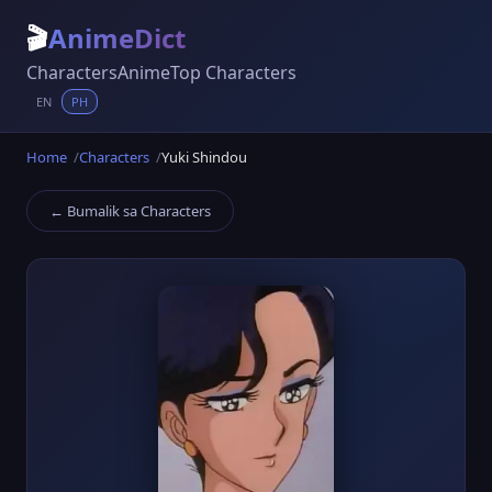
🎬
AnimeDict
Characters
Anime
Top Characters
EN
PH
Home
Characters
Yuki Shindou
← Bumalik sa Characters