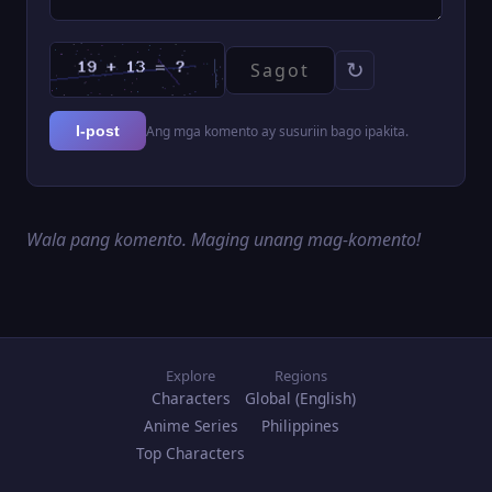
↻
Ang mga komento ay susuriin bago ipakita.
I-post
Wala pang komento. Maging unang mag-komento!
Explore
Regions
Characters
Global (English)
Anime Series
Philippines
Top Characters