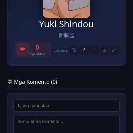
Yuki Shindou
新藤雪
0
❤
𝕏
f
↑
✉
🔗
I-share:
Mga Gusto
💬 Mga Komento (0)