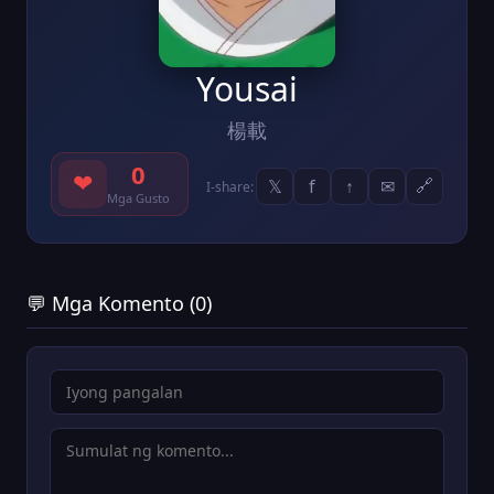
Yousai
楊載
0
❤
𝕏
f
↑
✉
🔗
I-share:
Mga Gusto
💬 Mga Komento (0)