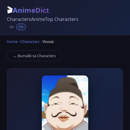
🎬
AnimeDict
Characters
Anime
Top Characters
EN
PH
Home
Characters
Yousai
← Bumalik sa Characters