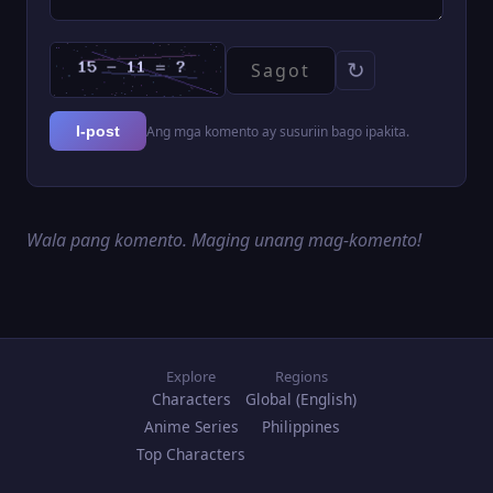
↻
Ang mga komento ay susuriin bago ipakita.
I-post
Wala pang komento. Maging unang mag-komento!
Explore
Regions
Characters
Global (English)
Anime Series
Philippines
Top Characters