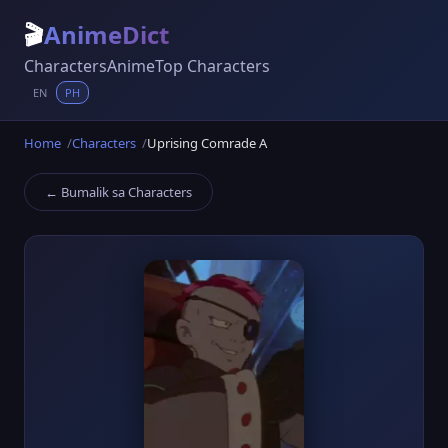
🎬
AnimeDict
Characters
Anime
Top Characters
EN
PH
Home
Characters
Uprising Comrade A
← Bumalik sa Characters