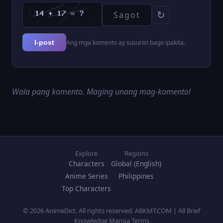
↻
Ang mga komento ay susuriin bago ipakita.
I-post
Wala pang komento. Maging unang mag-komento!
Explore
Regions
Characters
Global (English)
Anime Series
Philippines
Top Characters
© 2026 AnimeDict. All rights reserved. ABKMT.COM | All Brief
Knowledge Manga Terms