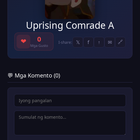
Uprising Comrade A
0
❤
𝕏
f
↑
✉
🔗
I-share:
Mga Gusto
💬 Mga Komento (0)