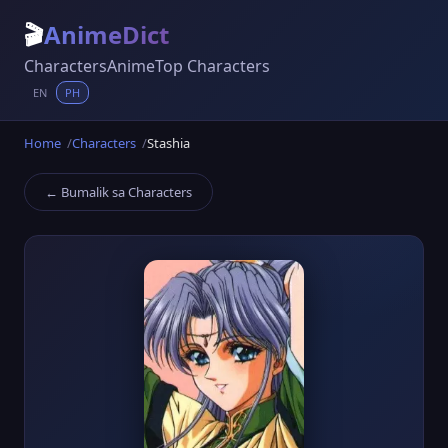
🎬
AnimeDict
Characters
Anime
Top Characters
EN
PH
Home
Characters
Stashia
← Bumalik sa Characters