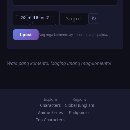
↻
Ang mga komento ay susuriin bago ipakita.
I-post
Wala pang komento. Maging unang mag-komento!
Explore
Regions
Characters
Global (English)
Anime Series
Philippines
Top Characters