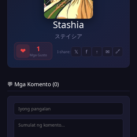
Stashia
ステイシア
1
❤
𝕏
f
↑
✉
🔗
I-share:
Mga Gusto
💬 Mga Komento (0)