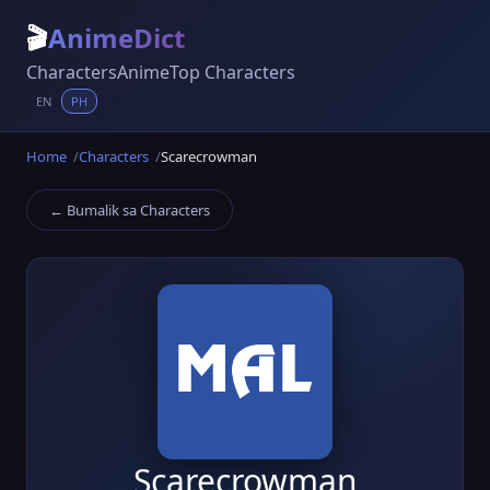
🎬
AnimeDict
Characters
Anime
Top Characters
EN
PH
Home
Characters
Scarecrowman
← Bumalik sa Characters
Scarecrowman