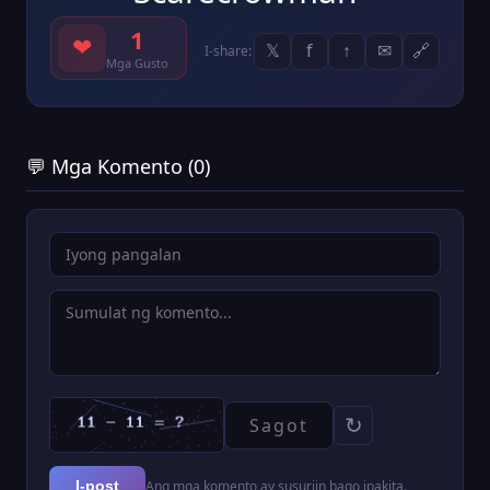
1
❤
𝕏
f
↑
✉
🔗
I-share:
Mga Gusto
💬 Mga Komento (0)
↻
Ang mga komento ay susuriin bago ipakita.
I-post