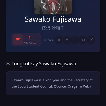
Sawako Fujisawa
藤沢 沙和子
1
❤
𝕏
f
↑
✉
🔗
I-share:
Mga Gusto
📜 Tungkol kay Sawako Fujisawa
Sawako Fujisawa is a 2nd year and the Secretary of
the Sobu Student Council. (Source: Oregairu Wiki)