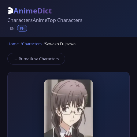
🎬
AnimeDict
Characters
Anime
Top Characters
EN
PH
Home
Characters
Sawako Fujisawa
← Bumalik sa Characters