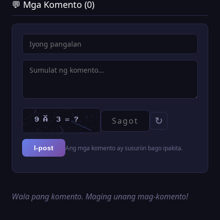
💬 Mga Komento (0)
↻
Ang mga komento ay susuriin bago ipakita.
I-post
Wala pang komento. Maging unang mag-komento!