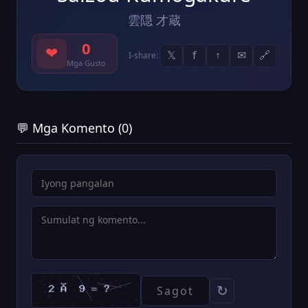
雲隠 才蔵
0
❤
𝕏
f
↑
✉
🔗
I-share:
Mga Gusto
💬 Mga Komento (0)
↻