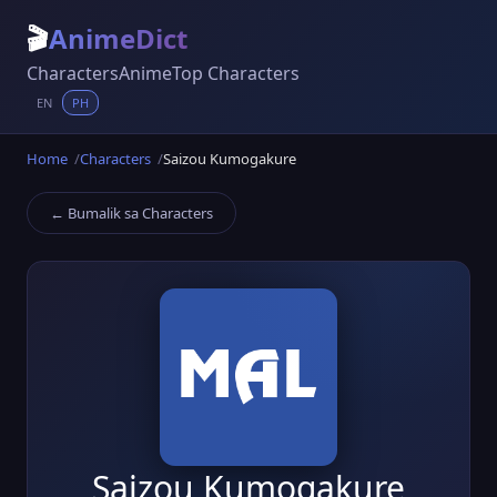
🎬
AnimeDict
Characters
Anime
Top Characters
EN
PH
Home
Characters
Saizou Kumogakure
← Bumalik sa Characters
Saizou Kumogakure