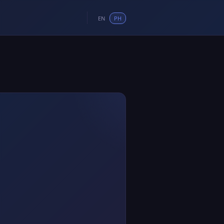
EN
PH