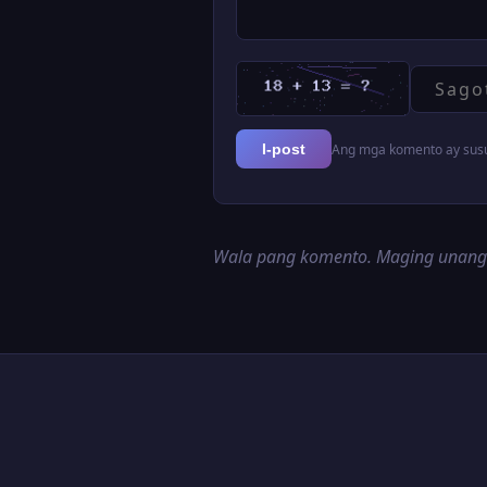
Ang mga komento ay susur
I-post
Wala pang komento. Maging unan