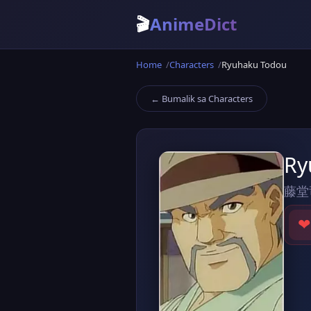
🎬
AnimeDict
Home
Characters
Ryuhaku Todou
← Bumalik sa Characters
Ry
藤堂
❤