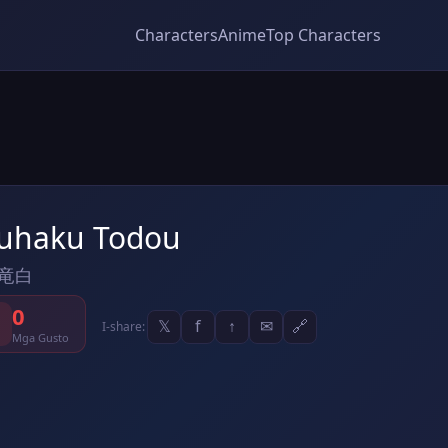
Characters
Anime
Top Characters
uhaku Todou
竜白
0
𝕏
f
↑
✉
🔗
I-share:
Mga Gusto