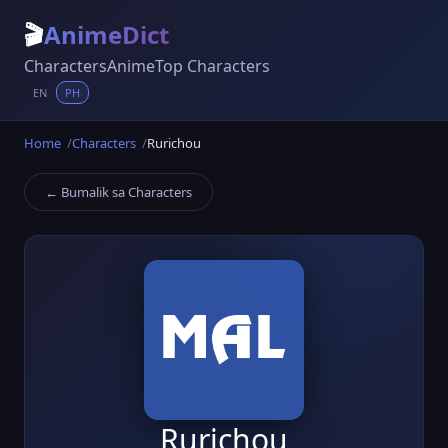
🎬
AnimeDict
Characters
Anime
Top Characters
EN
PH
Home
Characters
Rurichou
← Bumalik sa Characters
Rurichou