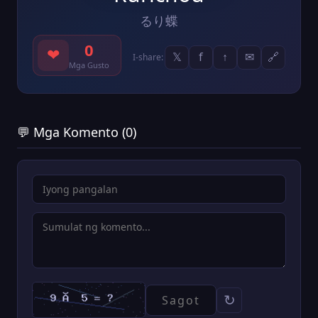
るり蝶
0
❤
𝕏
f
↑
✉
🔗
I-share:
Mga Gusto
💬 Mga Komento (0)
↻