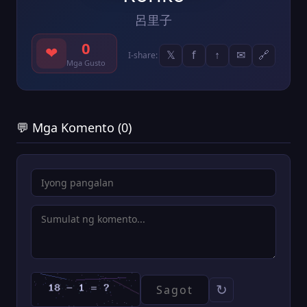
呂里子
0
❤
𝕏
f
↑
✉
🔗
I-share:
Mga Gusto
💬 Mga Komento (0)
↻