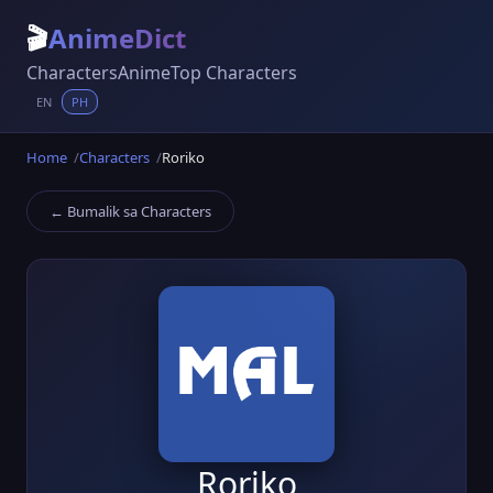
🎬
AnimeDict
Characters
Anime
Top Characters
EN
PH
Home
Characters
Roriko
← Bumalik sa Characters
Roriko