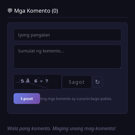
💬 Mga Komento (0)
↻
Ang mga komento ay susuriin bago ipakita.
I-post
Wala pang komento. Maging unang mag-komento!