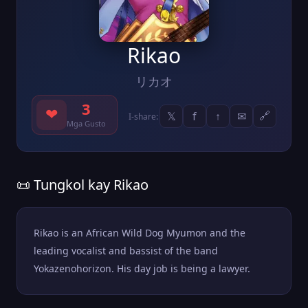
Rikao
リカオ
3
❤
𝕏
f
↑
✉
🔗
I-share:
Mga Gusto
📜 Tungkol kay Rikao
Rikao is an African Wild Dog Myumon and the
leading vocalist and bassist of the band
Yokazenohorizon. His day job is being a lawyer.