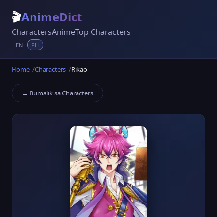
🎬
AnimeDict
Characters
Anime
Top Characters
EN
PH
Home
Characters
Rikao
← Bumalik sa Characters