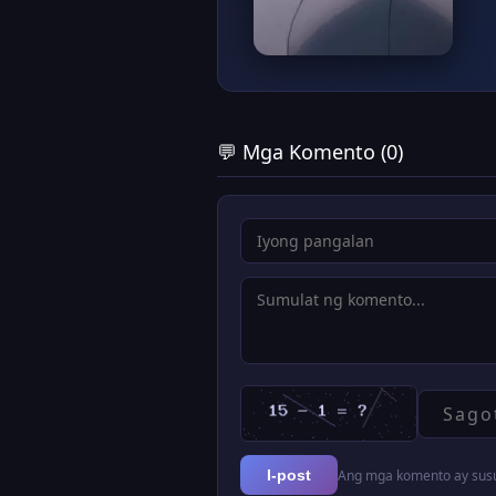
💬 Mga Komento (0)
Ang mga komento ay susur
I-post