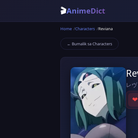
🎬
AnimeDict
Home
Characters
Reviana
← Bumalik sa Characters
Re
レヴ
❤