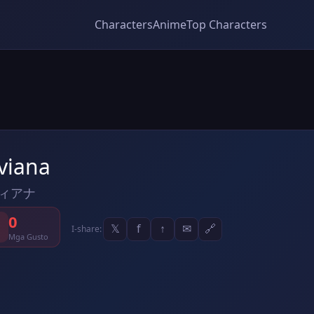
Characters
Anime
Top Characters
viana
ィアナ
0
𝕏
f
↑
✉
🔗
I-share:
Mga Gusto