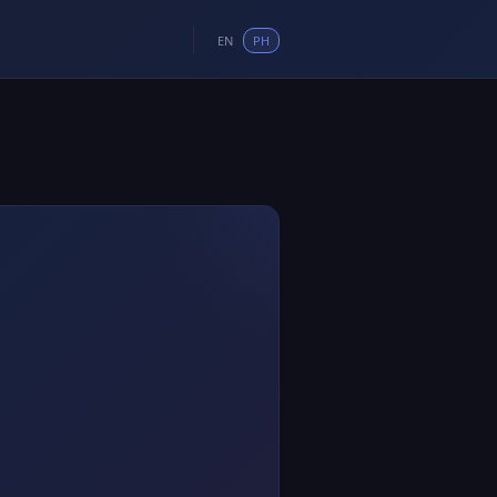
EN
PH