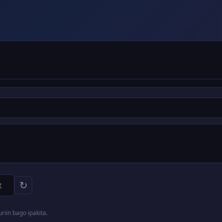
↻
iin bago ipakita.