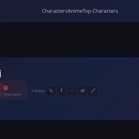
Characters
Anime
Top Characters
i
0
𝕏
f
↑
✉
🔗
I-share:
Mga Gusto