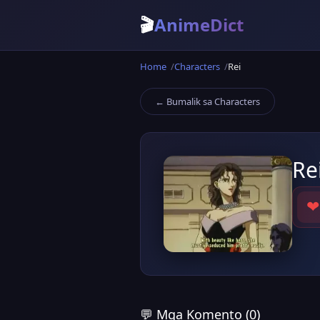
🎬
AnimeDict
Home
Characters
Rei
← Bumalik sa Characters
Re
❤
💬 Mga Komento (0)