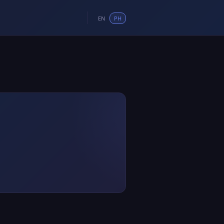
EN
PH