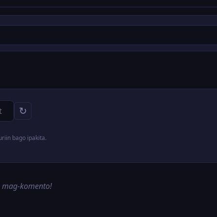
↻
iin bago ipakita.
g mag-komento!