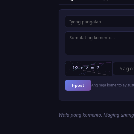
Ang mga komento ay susur
I-post
Wala pang komento. Maging unan