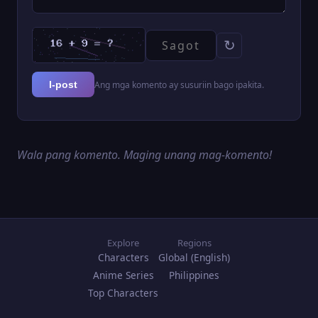
↻
Ang mga komento ay susuriin bago ipakita.
I-post
Wala pang komento. Maging unang mag-komento!
Explore
Regions
Characters
Global (English)
Anime Series
Philippines
Top Characters