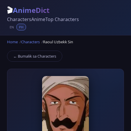
🎬
AnimeDict
Characters
Anime
Top Characters
EN
PH
Home
Characters
Raoul Uzbekk Sin
← Bumalik sa Characters