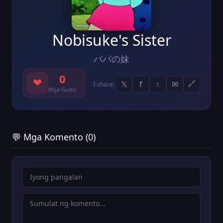
Nobisuke's Sister
パパの妹
0
❤
𝕏
f
↑
✉
🔗
I-share:
Mga Gusto
💬 Mga Komento (0)