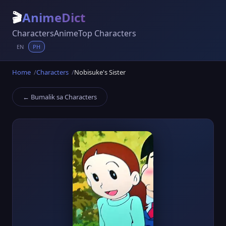
🎬
AnimeDict
Characters
Anime
Top Characters
EN
PH
Home
Characters
Nobisuke's Sister
← Bumalik sa Characters