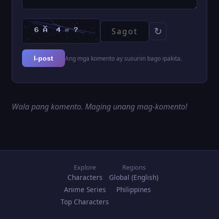
↻
Ang mga komento ay susuriin bago ipakita.
I-post
Wala pang komento. Maging unang mag-komento!
Explore
Regions
Characters
Global (English)
Anime Series
Philippines
Top Characters