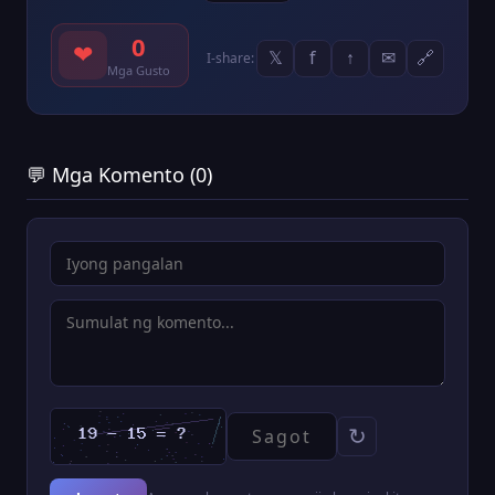
0
❤
𝕏
f
↑
✉
🔗
I-share:
Mga Gusto
💬 Mga Komento (0)
↻