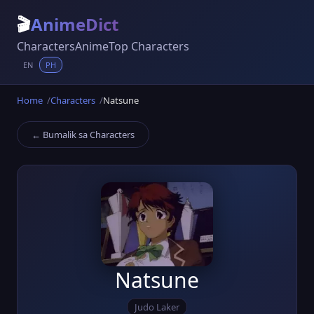
🎬
AnimeDict
Characters
Anime
Top Characters
EN
PH
Home
Characters
Natsune
← Bumalik sa Characters
Natsune
Judo Laker