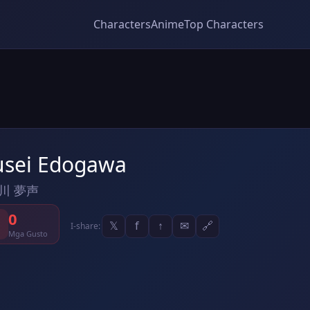
Characters
Anime
Top Characters
sei Edogawa
川 夢声
0
𝕏
f
↑
✉
🔗
I-share:
Mga Gusto