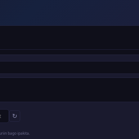
↻
iin bago ipakita.