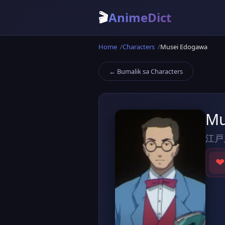
🎬
AnimeDict
Home
Characters
Musei Edogawa
← Bumalik sa Characters
Mu
江戸
❤