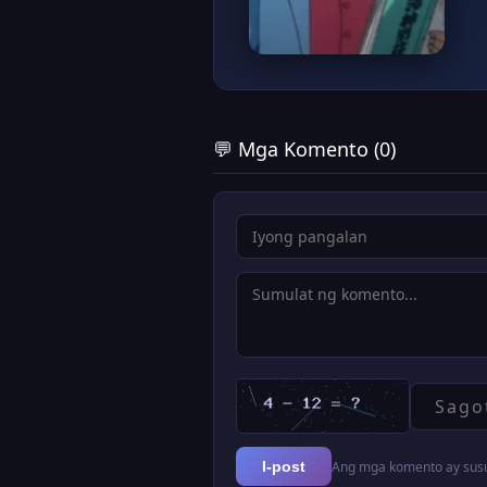
💬 Mga Komento (0)
Ang mga komento ay susur
I-post