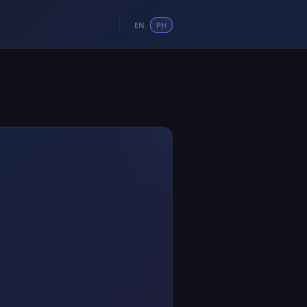
EN
PH