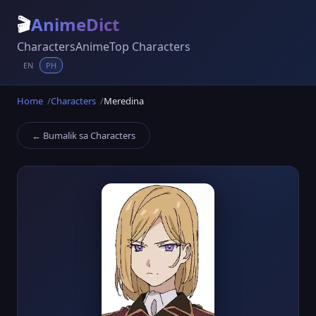
🎬
AnimeDict
Characters
Anime
Top Characters
EN
PH
Home
Characters
Meredina
← Bumalik sa Characters