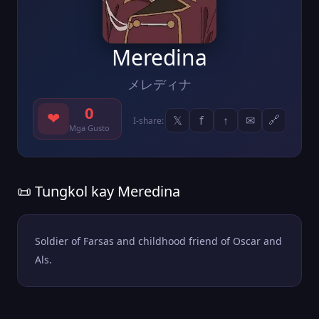
Meredina
メレディナ
0
❤
𝕏
f
↑
✉
🔗
I-share:
Mga Gusto
📜 Tungkol kay Meredina
Soldier of Farsas and childhood friend of Oscar and
Als.