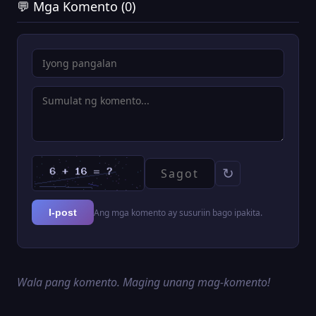
💬 Mga Komento (0)
↻
Ang mga komento ay susuriin bago ipakita.
I-post
Wala pang komento. Maging unang mag-komento!