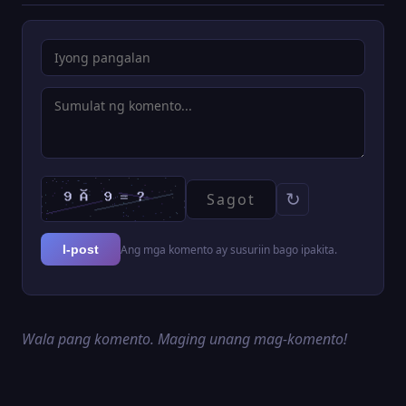
↻
Ang mga komento ay susuriin bago ipakita.
I-post
Wala pang komento. Maging unang mag-komento!