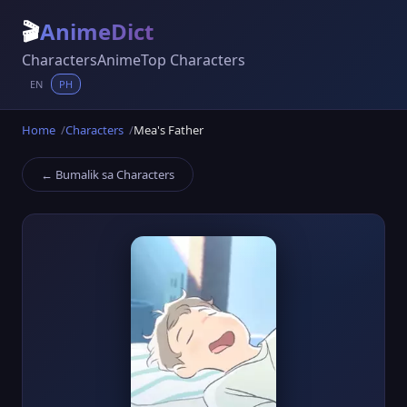
🎬
AnimeDict
Characters
Anime
Top Characters
EN
PH
Home
Characters
Mea's Father
← Bumalik sa Characters