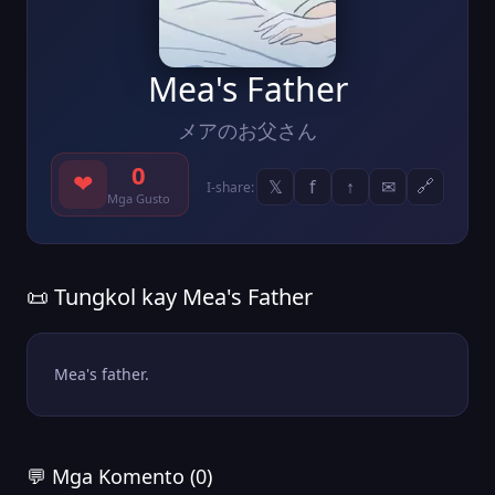
Mea's Father
メアのお父さん
0
❤
𝕏
f
↑
✉
🔗
I-share:
Mga Gusto
📜 Tungkol kay Mea's Father
Mea's father.
💬 Mga Komento (0)