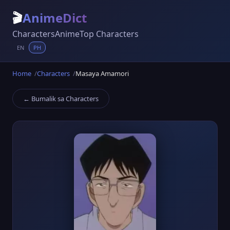
🎬
AnimeDict
Characters
Anime
Top Characters
EN
PH
Home
Characters
Masaya Amamori
← Bumalik sa Characters