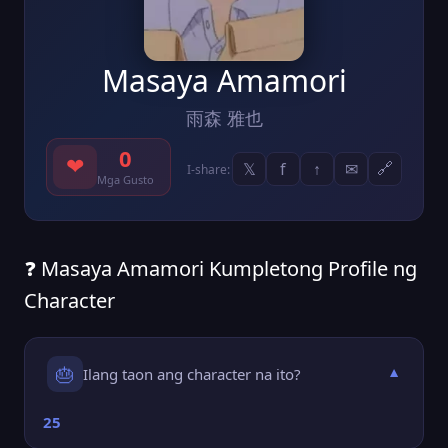
Masaya Amamori
雨森 雅也
0
❤
𝕏
f
↑
✉
🔗
I-share:
Mga Gusto
❓ Masaya Amamori Kumpletong Profile ng
Character
🎂
Ilang taon ang character na ito?
▼
25