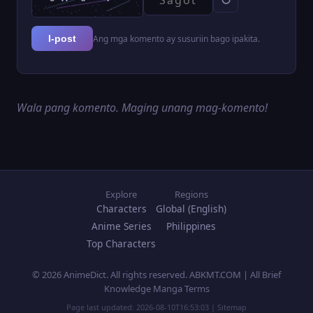
Ang mga komento ay susuriin bago ipakita.
I-post
Wala pang komento. Maging unang mag-komento!
Explore
Regions
Characters
Global (English)
Anime Series
Philippines
Top Characters
© 2026 AnimeDict. All rights reserved. ABKMT.COM | All Brief
Knowledge Manga Terms
Page last updated:
2026-08-10T16:53:03
|
Sitemap