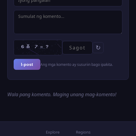
↻
Ang mga komento ay susuriin bago ipakita.
I-post
Wala pang komento. Maging unang mag-komento!
Explore
Regions