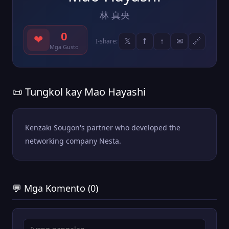
林 真央
0
❤
𝕏
f
↑
✉
🔗
I-share:
Mga Gusto
📜 Tungkol kay Mao Hayashi
Kenzaki Sougon's partner who developed the
networking company Nesta.
💬 Mga Komento (0)