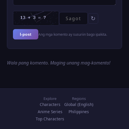
↻
Ang mga komento ay susuriin bago ipakita.
I-post
Wala pang komento. Maging unang mag-komento!
Explore
Regions
Characters
Global (English)
Anime Series
Philippines
Top Characters