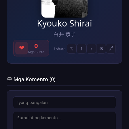
Kyouko Shirai
白井 恭子
0
❤
𝕏
f
↑
✉
🔗
I-share:
Mga Gusto
💬 Mga Komento (0)