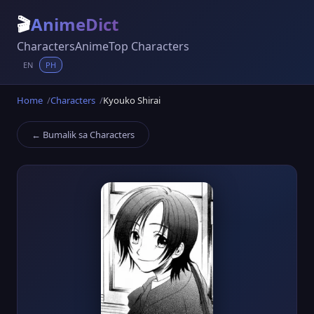
🎬
AnimeDict
Characters
Anime
Top Characters
EN
PH
Home
Characters
Kyouko Shirai
← Bumalik sa Characters