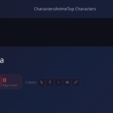
Characters
Anime
Top Characters
ra
0
𝕏
f
↑
✉
🔗
I-share:
Mga Gusto