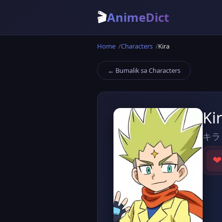
🎬
AnimeDict
Home
Characters
Kira
← Bumalik sa Characters
Ki
キラ
❤