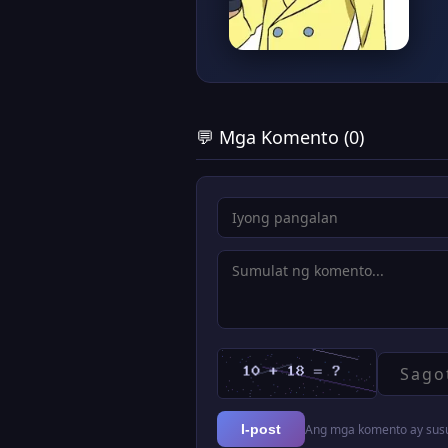
💬 Mga Komento (0)
Ang mga komento ay susur
I-post