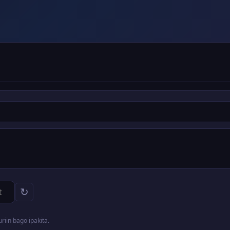
↻
iin bago ipakita.