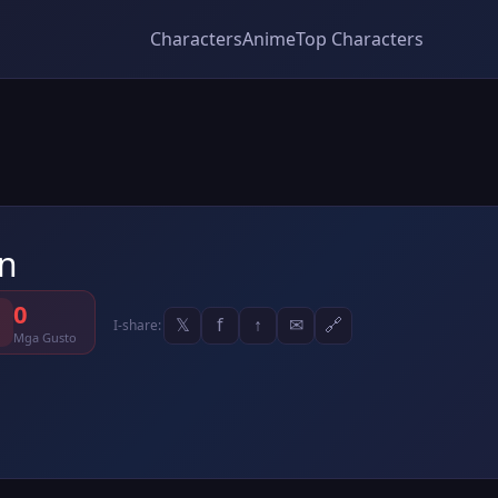
Characters
Anime
Top Characters
n
0
𝕏
f
↑
✉
🔗
I-share:
Mga Gusto