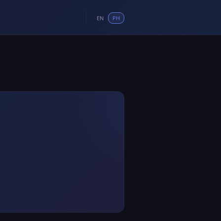
EN
PH