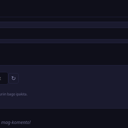
↻
iin bago ipakita.
g mag-komento!