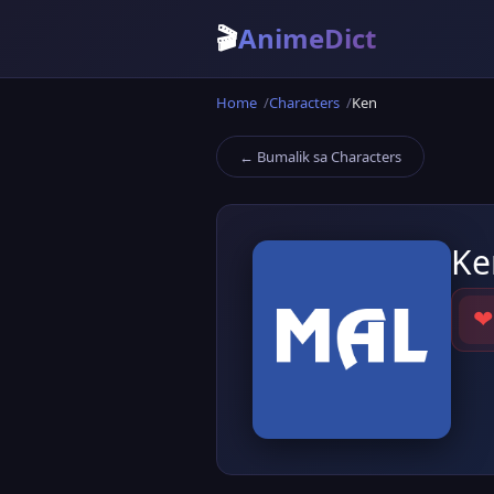
🎬
AnimeDict
Home
Characters
Ken
← Bumalik sa Characters
Ke
❤