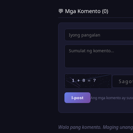
💬 Mga Komento (0)
Ang mga komento ay susur
I-post
Wala pang komento. Maging unan