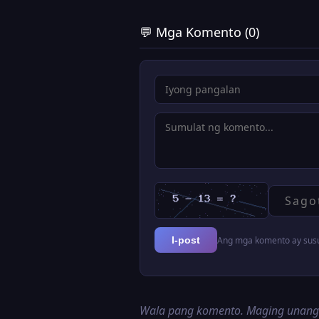
💬 Mga Komento (0)
Ang mga komento ay susur
I-post
Wala pang komento. Maging unan