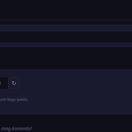
↻
iin bago ipakita.
g mag-komento!