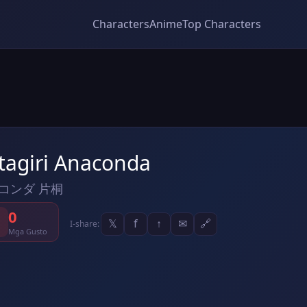
Characters
Anime
Top Characters
tagiri Anaconda
コンダ 片桐
0
𝕏
f
↑
✉
🔗
I-share:
Mga Gusto