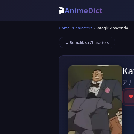
🎬
AnimeDict
Home
Characters
Katagiri Anaconda
← Bumalik sa Characters
Ka
アナ
❤