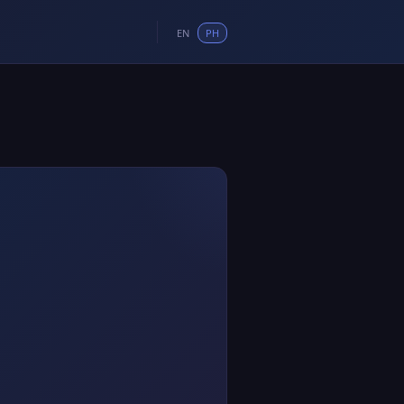
EN
PH