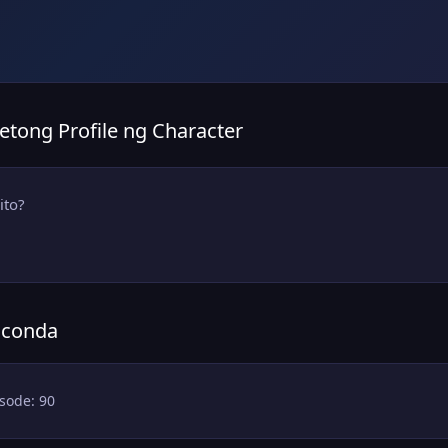
etong Profile ng Character
ito?
aconda
sode: 90