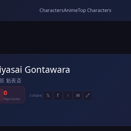
Characters
Anime
Top Characters
iyasai Gontawara
原 魁夜斎
0
𝕏
f
↑
✉
🔗
I-share:
Mga Gusto