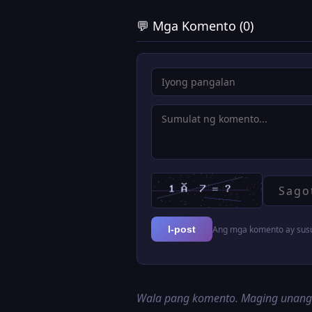
💬 Mga Komento (0)
Ang mga komento ay susur
I-post
Wala pang komento. Maging unan