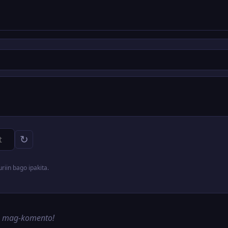
↻
iin bago ipakita.
g mag-komento!