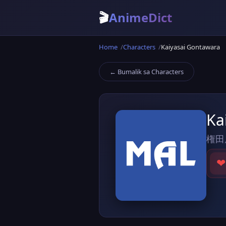
🎬
AnimeDict
Home
Characters
Kaiyasai Gontawara
← Bumalik sa Characters
Ka
権田
❤