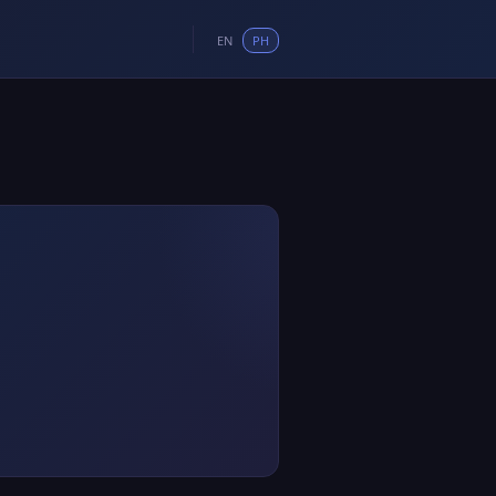
EN
PH