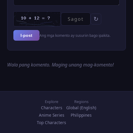
↻
Ang mga komento ay susuriin bago ipakita.
I-post
Wala pang komento. Maging unang mag-komento!
Explore
Regions
Characters
Global (English)
Anime Series
Philippines
Top Characters