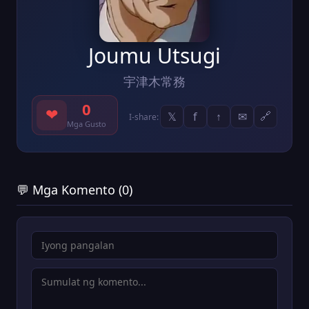
Joumu Utsugi
宇津木常務
0
❤
𝕏
f
↑
✉
🔗
I-share:
Mga Gusto
💬 Mga Komento (0)