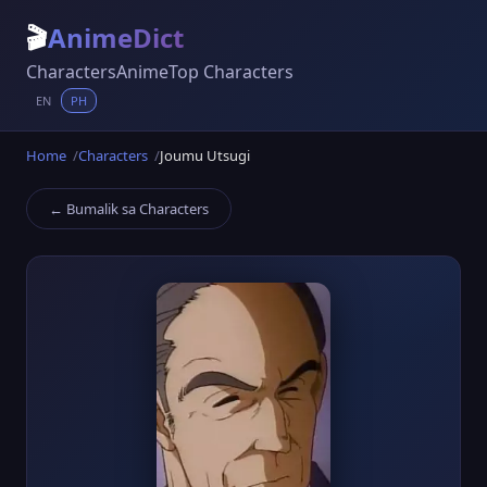
🎬
AnimeDict
Characters
Anime
Top Characters
EN
PH
Home
Characters
Joumu Utsugi
← Bumalik sa Characters