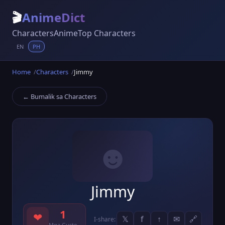
🎬
AnimeDict
Characters
Anime
Top Characters
EN
PH
Home
Characters
Jimmy
← Bumalik sa Characters
☻
Jimmy
1
❤
𝕏
f
↑
✉
🔗
I-share:
Mga Gusto