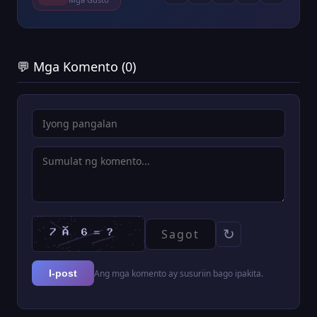
💬 Mga Komento (0)
↻
Ang mga komento ay susuriin bago ipakita.
I-post