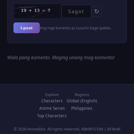
↻
Ang mga komento ay susuriin bago ipakita.
I-post
Wala pang komento. Maging unang mag-komento!
Explore
Regions
Characters
Global (English)
Anime Series
Philippines
Top Characters
© 2026 AnimeDict. All rights reserved. ABKMT.COM | All Brief