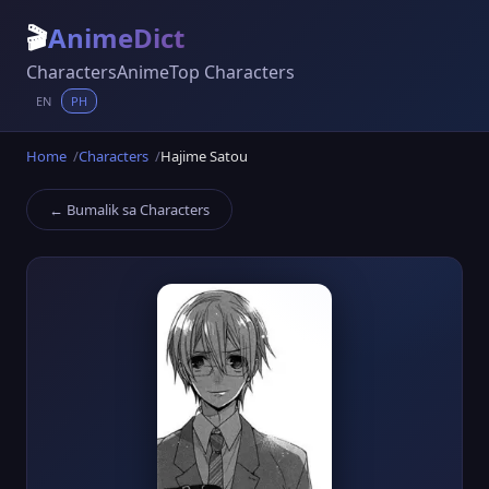
🎬
AnimeDict
Characters
Anime
Top Characters
EN
PH
Home
Characters
Hajime Satou
← Bumalik sa Characters