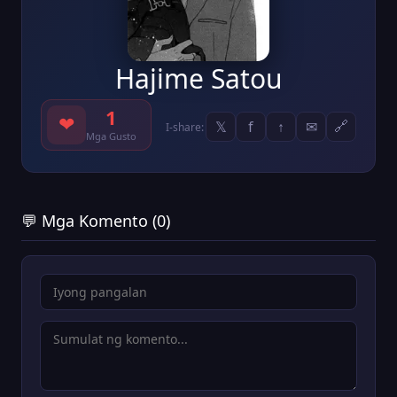
Hajime Satou
1
❤
𝕏
f
↑
✉
🔗
I-share:
Mga Gusto
💬 Mga Komento (0)