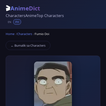
🎬
AnimeDict
Characters
Anime
Top Characters
EN
PH
Home
Characters
Fumio Doi
← Bumalik sa Characters