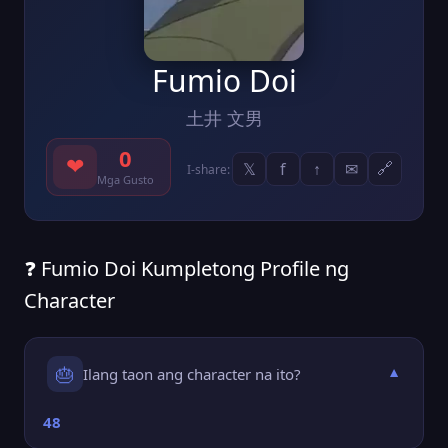
Fumio Doi
土井 文男
0
❤
𝕏
f
↑
✉
🔗
I-share:
Mga Gusto
❓ Fumio Doi Kumpletong Profile ng
Character
🎂
Ilang taon ang character na ito?
▼
48