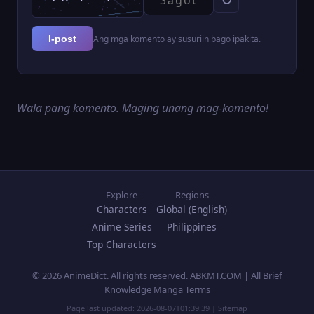
Ang mga komento ay susuriin bago ipakita.
I-post
Wala pang komento. Maging unang mag-komento!
Explore
Regions
Characters
Global (English)
Anime Series
Philippines
Top Characters
© 2026 AnimeDict. All rights reserved. ABKMT.COM | All Brief
Knowledge Manga Terms
Page last updated:
2026-08-07T01:39:39
|
Sitemap