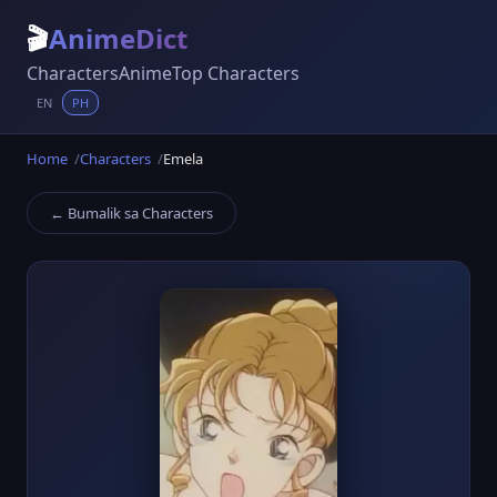
🎬
AnimeDict
Characters
Anime
Top Characters
EN
PH
Home
Characters
Emela
← Bumalik sa Characters