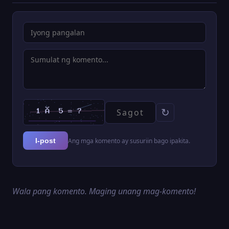
↻
Ang mga komento ay susuriin bago ipakita.
I-post
Wala pang komento. Maging unang mag-komento!