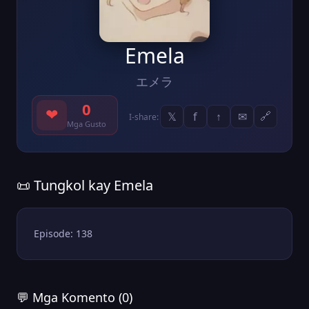
Emela
エメラ
0
❤
𝕏
f
↑
✉
🔗
I-share:
Mga Gusto
📜 Tungkol kay Emela
Episode: 138
💬 Mga Komento (0)