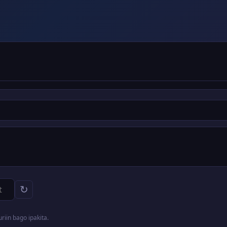
↻
iin bago ipakita.