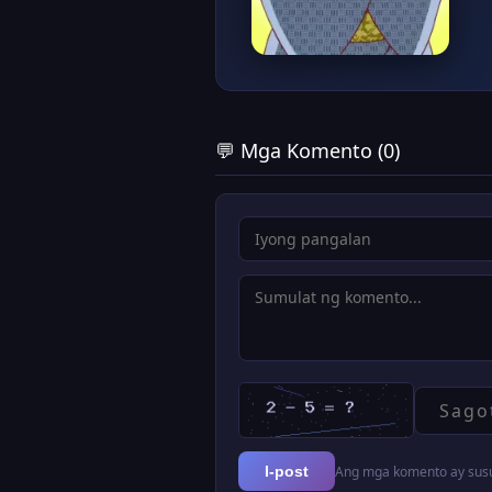
💬 Mga Komento (0)
Ang mga komento ay susur
I-post