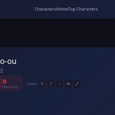
Characters
Anime
Top Characters
so-ou
王
0
𝕏
f
↑
✉
🔗
I-share:
Mga Gusto