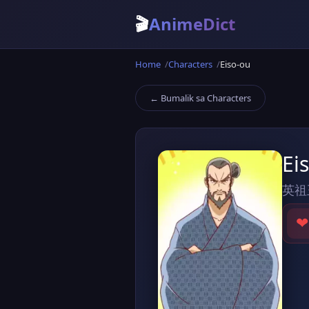
🎬
AnimeDict
Home
Characters
Eiso-ou
← Bumalik sa Characters
Ei
英祖
❤