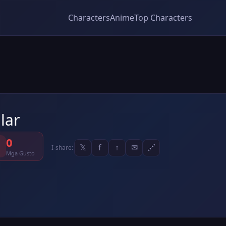
Characters
Anime
Top Characters
lar
0
𝕏
f
↑
✉
🔗
I-share:
Mga Gusto