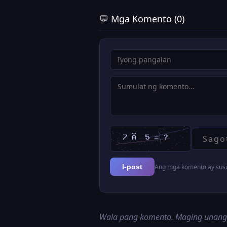
💬 Mga Komento (0)
Ang mga komento ay susur
I-post
Wala pang komento. Maging unan