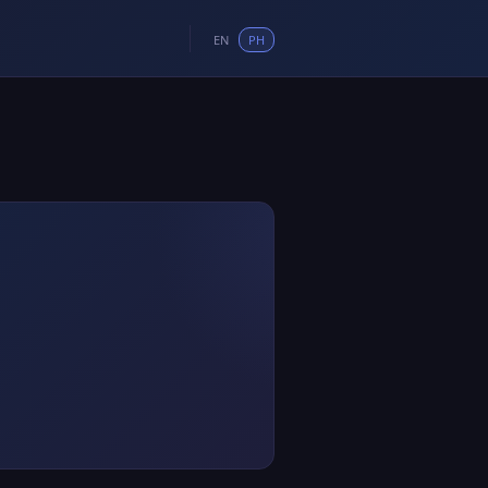
EN
PH