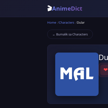
🎬
AnimeDict
Home
Characters
Dular
← Bumalik sa Characters
Du
❤