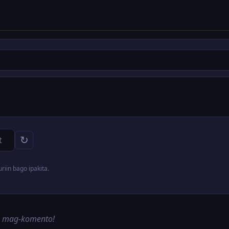
↻
iin bago ipakita.
g mag-komento!