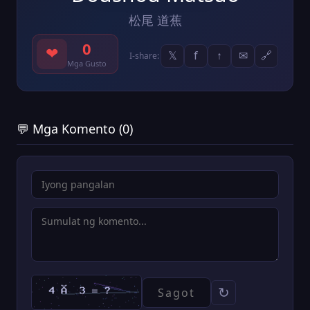
松尾 道蕉
0
❤
𝕏
f
↑
✉
🔗
I-share:
Mga Gusto
💬 Mga Komento (0)
↻