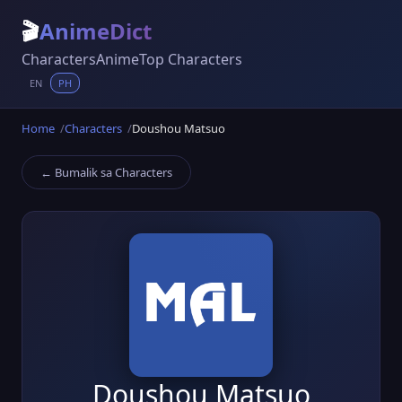
🎬
AnimeDict
Characters
Anime
Top Characters
EN
PH
Home
Characters
Doushou Matsuo
← Bumalik sa Characters
Doushou Matsuo