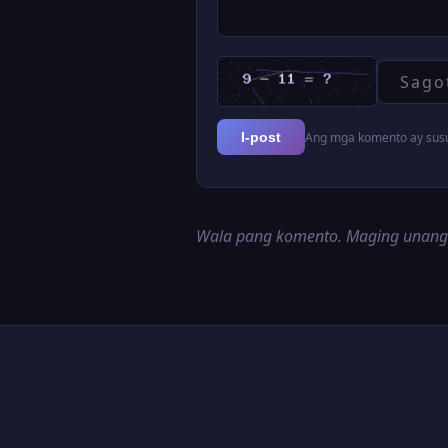
Ang mga komento ay susur
I-post
Wala pang komento. Maging unan