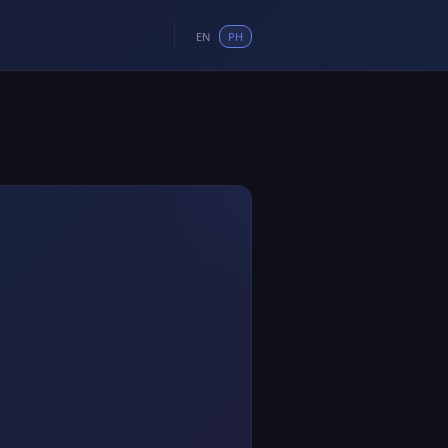
EN
PH