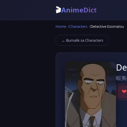
🎬
AnimeDict
Home
Characters
Detective Ezomatsu
← Bumalik sa Characters
De
蝦夷
❤