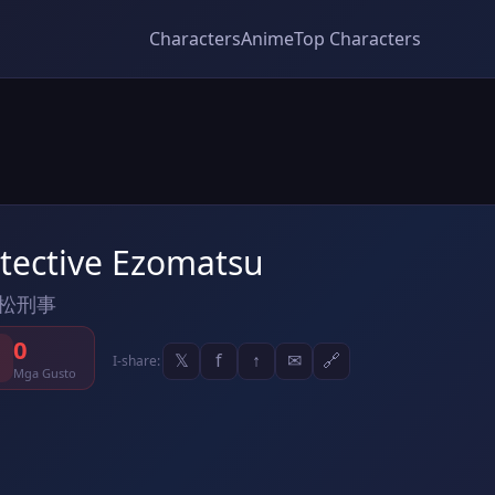
Characters
Anime
Top Characters
tective Ezomatsu
松刑事
0
𝕏
f
↑
✉
🔗
I-share:
Mga Gusto