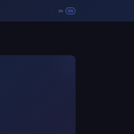
EN
PH