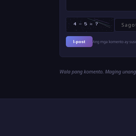
Ang mga komento ay susur
I-post
Wala pang komento. Maging unan