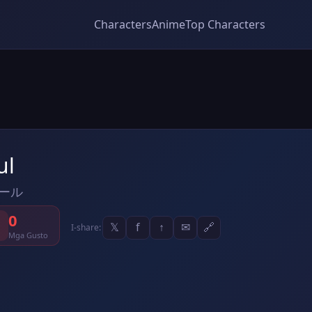
Characters
Anime
Top Characters
ul
ール
0
𝕏
f
↑
✉
🔗
I-share:
Mga Gusto