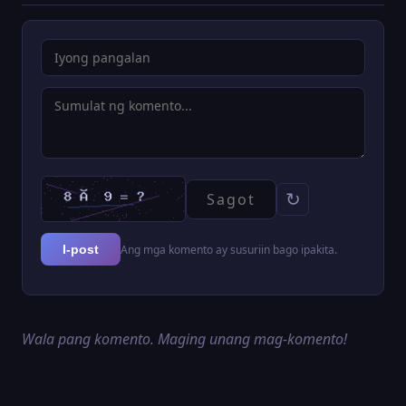
↻
Ang mga komento ay susuriin bago ipakita.
I-post
Wala pang komento. Maging unang mag-komento!