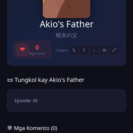
Akio's Father
昭夫の父
0
❤
𝕏
f
↑
✉
🔗
I-share:
Mga Gusto
📜 Tungkol kay Akio's Father
Episode: 20
💬 Mga Komento (0)