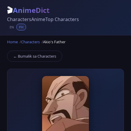
🎬
AnimeDict
Characters
Anime
Top Characters
EN
PH
Home
Characters
Akio's Father
← Bumalik sa Characters