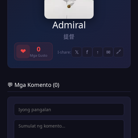
Admiral
提督
0
❤
𝕏
f
↑
✉
🔗
I-share:
Mga Gusto
💬 Mga Komento (0)