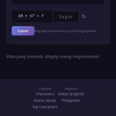
↻
Ang mga komento ay susuriin bago ipakita.
I-post
Wala pang komento. Maging unang mag-komento!
Explore
Regions
Characters
Global (English)
Anime Series
Philippines
Top Characters