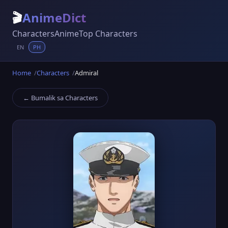
🎬
AnimeDict
Characters
Anime
Top Characters
EN
PH
Home
Characters
Admiral
← Bumalik sa Characters