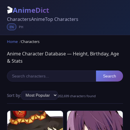
🎬
AnimeDict
Characters
Anime
Top Characters
EN
PH
Home
Characters
Anime Character Database — Height, Birthday, Age
& Stats
Search
Sort by:
202,699 characters found