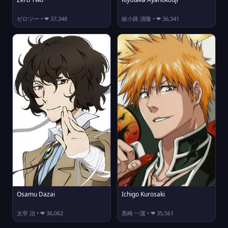
ゼロツー • ❤ 37,348
綾小路 清隆 • ❤ 36,341
Osamu Dazai
Ichigo Kurosaki
太宰 治 • ❤ 36,062
黒崎 一護 • ❤ 35,561