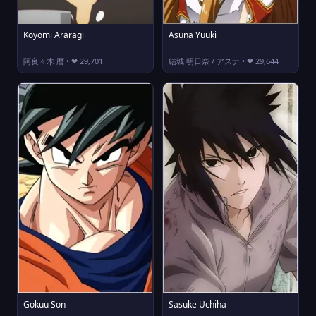
Koyomi Araragi
Asuna Yuuki
阿良々木 暦 • ❤ 29,701
結城 明日奈 / アスナ • ❤ 29,644
Gokuu Son
Sasuke Uchiha