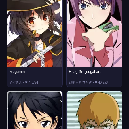
Megumin
Hitagi Senjougahara
めぐみん • ❤ 41,784
戦場ヶ原 ひたぎ • ❤ 40,853